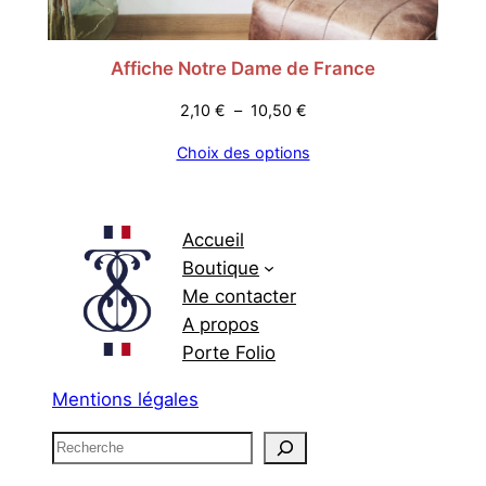
Affiche Notre Dame de France
Plage
2,10
€
–
10,50
€
de
Choix des options
prix :
2,10 €
à
10,50 €
Accueil
Boutique
Me contacter
A propos
Porte Folio
Mentions légales
R
e