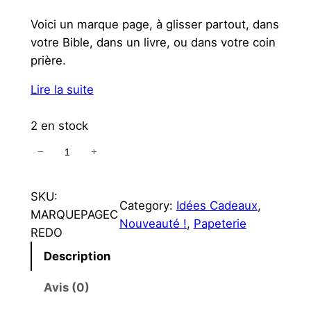
Voici un marque page, à glisser partout, dans
votre Bible, dans un livre, ou dans votre coin
prière.
Lire la suite
2 en stock
−
+
q
u
a
SKU:
Category:
Idées Cadeaux
, 
n
MARQUEPAGEC
Nouveauté !
, 
Papeterie
t
REDO
i
Description
t
é
Avis (0)
d