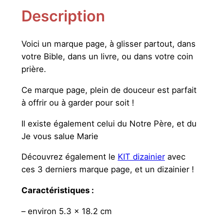
e
Description
M
a
r
Voici un marque page, à glisser partout, dans
q
votre Bible, dans un livre, ou dans votre coin
u
prière.
e
Ce marque page, plein de douceur est parfait
p
à offrir ou à garder pour soit !
a
g
Il existe également celui du Notre Père, et du
e
Je vous salue Marie
C
r
Découvrez également le
KIT dizainier
avec
e
ces 3 derniers marque page, et un dizainier !
d
Caractéristiques :
o
– environ 5.3 x 18.2 cm