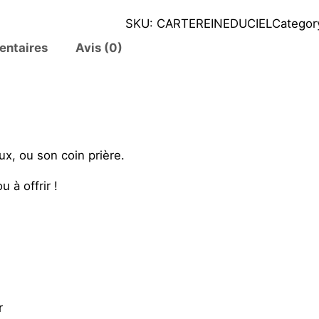
a
SKU:
CARTEREINEDUCIEL
Categor
n
entaires
Avis (0)
t
i
t
é
d
e
x, ou son coin prière.
P
r
u à offrir !
i
è
r
e
à
l
r
a