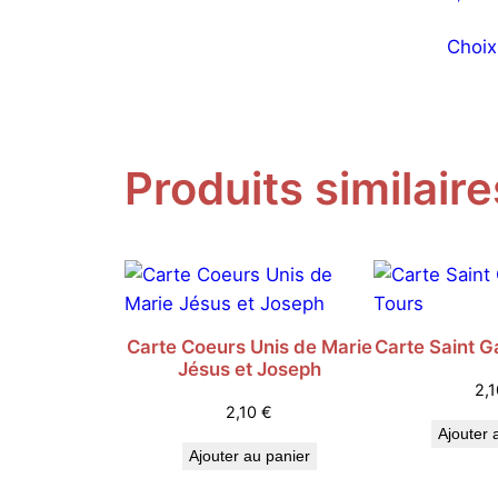
5.00
a
sur 5
plusieurs
Choix
variations.
Les
options
peuvent
Produits similaire
être
choisies
sur
la
page
du
Carte Coeurs Unis de Marie
Carte Saint G
produit
Jésus et Joseph
2,
2,10
€
Ajouter 
Ajouter au panier