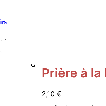
irs
os
iel
Prière à la
2,10
€