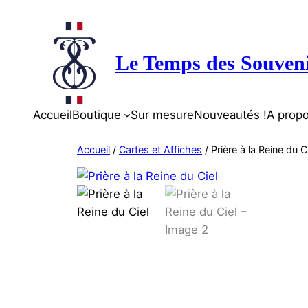
Aller
au
contenu
Le Temps des Souven
Accueil
Boutique
Sur mesure
Nouveautés !
A prop
Accueil
/
Cartes et Affiches
/ Prière à la Reine du C