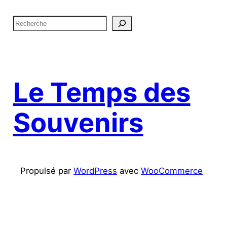
R
e
c
h
e
Le Temps des
r
c
Souvenirs
h
e
Propulsé par
WordPress
avec
WooCommerce