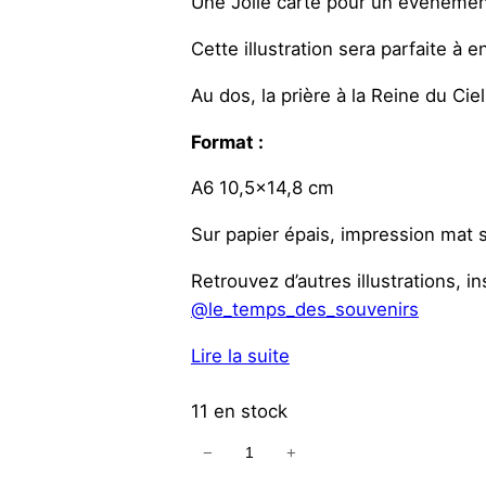
Une Jolie carte pour un évènement 
Cette illustration sera parfaite à en
Au dos, la prière à la Reine du Ciel
Format :
A6 10,5×14,8 cm
Sur papier épais, impression mat 
Retrouvez d’autres illustrations, i
@le_temps_des_souvenirs
Lire la suite
11 en stock
−
+
q
u