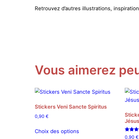
Retrouvez d’autres illustrations, inspirat
Vous aimerez peu
Stickers Veni Sancte Spiritus
Stick
0,90
€
Jésu
Ce
Choix des options
produit
Note
0,90
€