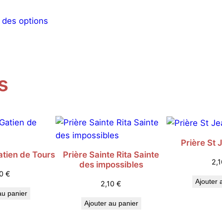
Ce
 des options
produit
a
plusieurs
variations.
Les
s
options
peuvent
être
choisies
sur
Prière St J
la
atien de Tours
Prière Sainte Rita Sainte
2,
des impossibles
page
10
€
du
Ajouter 
2,10
€
produit
au panier
Ajouter au panier