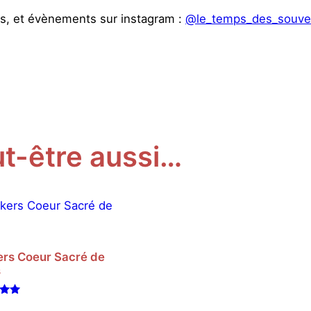
R
ions, et évènements sur instagram :
@le_temps_des_souve
e
i
n
e
d
u
C
t-être aussi…
i
e
l
ers Coeur Sacré de
s