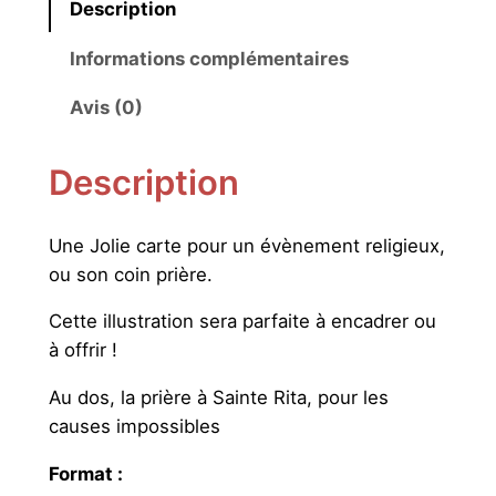
Description
t
é
Informations complémentaires
d
e
Avis (0)
P
r
Description
i
è
Une Jolie carte pour un évènement religieux,
r
ou son coin prière.
e
S
Cette illustration sera parfaite à encadrer ou
a
à offrir !
i
n
Au dos, la prière à Sainte Rita, pour les
t
causes impossibles
e
Format :
R