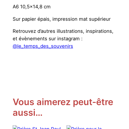
i
A6 10,5×14,8 cm
t
a
Sur papier épais, impression mat supérieur
S
Retrouvez d’autres illustrations, inspirations,
a
et évènements sur instagram :
i
@le_temps_des_souvenirs
n
t
e
d
e
s
i
Vous aimerez peut-être
m
p
aussi…
o
s