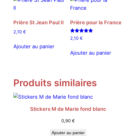
s
i
b
Prière St Jean Paul II
Prière pour la France
l
2,10
€
e
Note
2,10
€
s
5.00
sur 5
Ajouter au panier
Ajouter au panier
Produits similaires
Stickers M de Marie fond blanc
0,90
€
Ajouter au panier