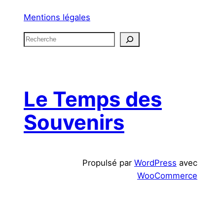
Mentions légales
R
e
c
h
e
Le Temps des
r
c
Souvenirs
h
e
Propulsé par
WordPress
avec
WooCommerce