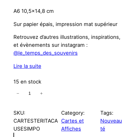
A6 10,5×14,8 cm
Sur papier épais, impression mat supérieur
Retrouvez d’autres illustrations, inspirations,
et évènements sur instagram :
@le_temps_des_souvenirs
Lire la suite
15 en stock
−
+
q
u
a
SKU:
Category:
Tags:
n
CARTESTERITACA
Cartes et
Nouveau
t
USESIMPO
Affiches
té
i