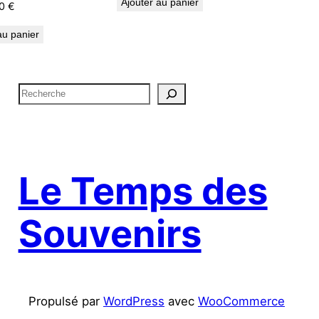
Ajouter au panier
10
€
au panier
R
e
c
h
e
Le Temps des
r
c
Souvenirs
h
e
Propulsé par
WordPress
avec
WooCommerce