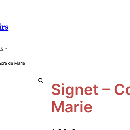
irs
os
acré de Marie
Signet – C
Marie