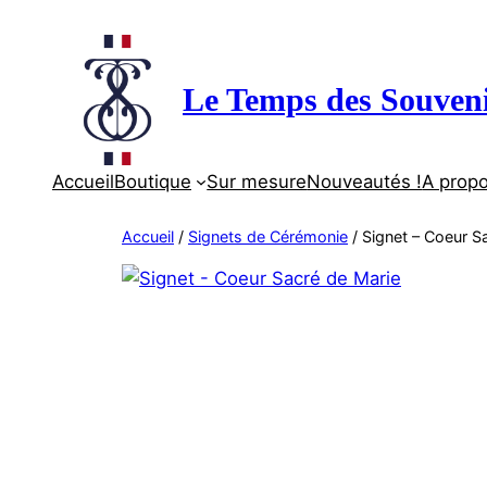
Aller
au
contenu
Le Temps des Souven
Accueil
Boutique
Sur mesure
Nouveautés !
A prop
Accueil
/
Signets de Cérémonie
/ Signet – Coeur S